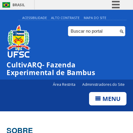
BRASIL
Simplifique!
ACESSIBILIDADE
ALTO CONTRASTE
MAPA DO SITE
Comunica BR
Participe
Acesso à informação
Legislação
CultivARQ- Fazenda
Canais
Experimental de Bambus
Área Restrita
Administradores do Site
MENU
SOBRE