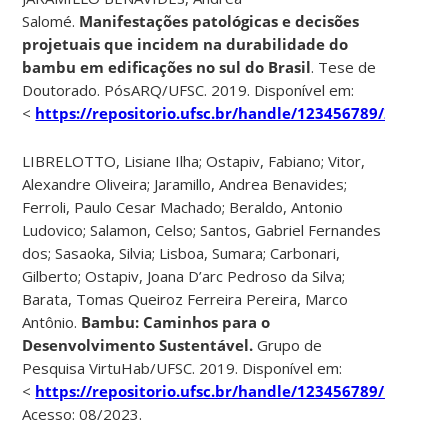
Salomé.
Manifestações patológicas e decisões
projetuais que incidem na durabilidade do
bambu em edificações no sul do Brasil
. Tese de
Doutorado. PósARQ/UFSC. 2019. Disponível em:
<
https://repositorio.ufsc.br/handle/123456789/204499
>
LIBRELOTTO, Lisiane Ilha; Ostapiv, Fabiano; Vitor,
Alexandre Oliveira; Jaramillo, Andrea Benavides;
Ferroli, Paulo Cesar Machado; Beraldo, Antonio
Ludovico; Salamon, Celso; Santos, Gabriel Fernandes
dos; Sasaoka, Silvia; Lisboa, Sumara; Carbonari,
Gilberto; Ostapiv, Joana D’arc Pedroso da Silva;
Barata, Tomas Queiroz Ferreira Pereira, Marco
Antônio.
Bambu: Caminhos para o
Desenvolvimento Sustentável.
Grupo de
Pesquisa VirtuHab/UFSC. 2019. Disponível em:
<
https://repositorio.ufsc.br/handle/123456789/197060
>
Acesso: 08/2023.